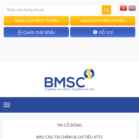
BẢNG GIÁ TRỰC TUYẾN
GIAO DỊCH TRỰC TUYẾN
Quên mật khẩu
Hỗ trợ
T/
Toggle
navigation
TIN CỔ ĐÔNG
BÁO CÁO TÀI CHÍNH & CHỈ TIÊU ATTC