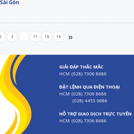
 Sài Gòn
»
2
3
...
17
18
19
GIẢI ĐÁP THẮC MẮC
HCM: (028) 7306 8686
ĐẶT LỆNH QUA ĐIỆN THOẠI
HCM: (028) 7306 8686
(028) 4455 0686
HỖ TRỢ GIAO DỊCH TRỰC TUYẾN
HCM: (028) 7306 8686