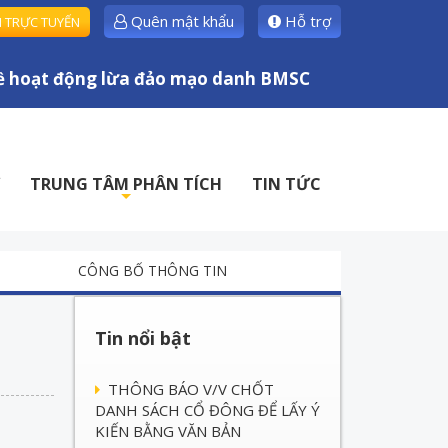
Quên mật khẩu
Hỗ trợ
H TRỰC TUYẾN
ạt động lừa đảo mạo danh BMSC
TRUNG TÂM PHÂN TÍCH
TIN TỨC
+
CÔNG BỐ THÔNG TIN
Tin nổi bật
THÔNG BÁO V/V CHỐT
DANH SÁCH CỔ ĐÔNG ĐỂ LẤY Ý
KIẾN BẰNG VĂN BẢN