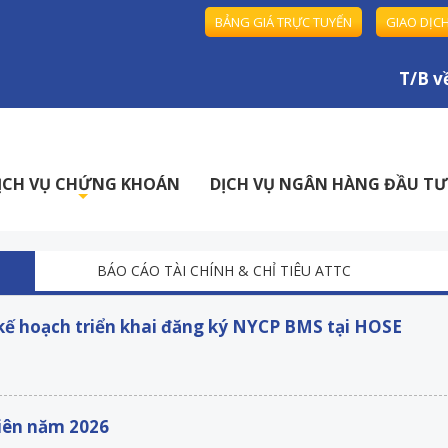
BẢNG GIÁ TRỰC TUYẾN
GIAO DỊC
T/B về ho
ỊCH VỤ CHỨNG KHOÁN
DỊCH VỤ NGÂN HÀNG ĐẦU TƯ
+
BÁO CÁO TÀI CHÍNH & CHỈ TIÊU ATTC
kế hoạch triển khai đăng ký NYCP BMS tại HOSE
niên năm 2026