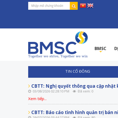
BMSC
D
+
TIN CỔ ĐÔNG
CBTT: Nghị quyết thông qua cập nhật 
03/08/2026 02:28:10 PM
Đã xem: 0
Xem tiếp...
CBTT: Báo cáo tình hình quản trị bán 
29/07/2026 03:44:27 PM
Đã xem: 80