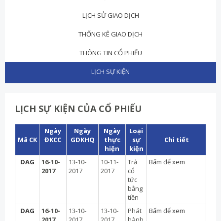
LỊCH SỬ GIAO DỊCH
THỐNG KÊ GIAO DỊCH
THÔNG TIN CỔ PHIẾU
LỊCH SỰ KIỆN
LỊCH SỰ KIỆN CỦA CỔ PHIẾU
Ngày
Ngày
Ngày
Loại
Mã CK
ĐKCC
GDKHQ
thực
sự
Chi tiết
hiện
kiện
DAG
16-10-
13-10-
10-11-
Trả
Bấm để xem
2017
2017
2017
cổ
tức
bằng
tiền
DAG
16-10-
13-10-
13-10-
Phát
Bấm để xem
2017
2017
2017
hành