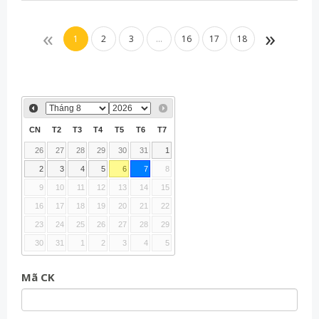
«
»
1
2
3
...
16
17
18
CN
T2
T3
T4
T5
T6
T7
26
27
28
29
30
31
1
2
3
4
5
6
7
8
9
10
11
12
13
14
15
16
17
18
19
20
21
22
23
24
25
26
27
28
29
30
31
1
2
3
4
5
Mã CK