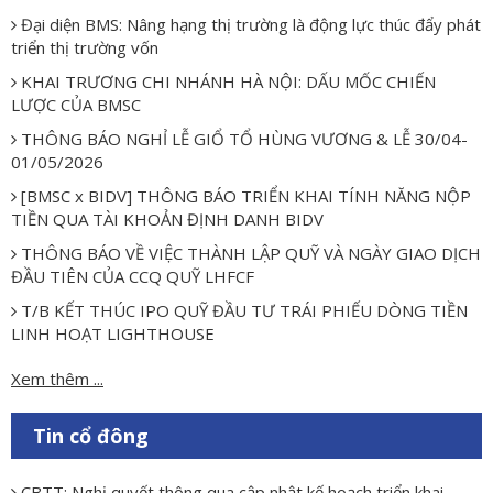
Đại diện BMS: Nâng hạng thị trường là động lực thúc đẩy phát
triển thị trường vốn
KHAI TRƯƠNG CHI NHÁNH HÀ NỘI: DẤU MỐC CHIẾN
LƯỢC CỦA BMSC
THÔNG BÁO NGHỈ LỄ GIỔ TỔ HÙNG VƯƠNG & LỄ 30/04-
01/05/2026
[BMSC x BIDV] THÔNG BÁO TRIỂN KHAI TÍNH NĂNG NỘP
TIỀN QUA TÀI KHOẢN ĐỊNH DANH BIDV
THÔNG BÁO VỀ VIỆC THÀNH LẬP QUỸ VÀ NGÀY GIAO DỊCH
ĐẦU TIÊN CỦA CCQ QUỸ LHFCF
T/B KẾT THÚC IPO QUỸ ĐẦU TƯ TRÁI PHIẾU DÒNG TIỀN
LINH HOẠT LIGHTHOUSE
Xem thêm ...
Tin cổ đông
CBTT: Nghị quyết thông qua cập nhật kế hoạch triển khai