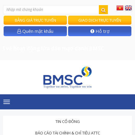
BẢNG GIÁ TRỰC TUYẾN
GIAO DỊCH TRỰC TUYẾN
Quên mật khẩu
Hỗ trợ
 về hoạt động lừa đảo mạo danh BMSC
Toggle
navigation
TIN CỔ ĐÔNG
BÁO CÁO TÀI CHÍNH & CHỈ TIÊU ATTC