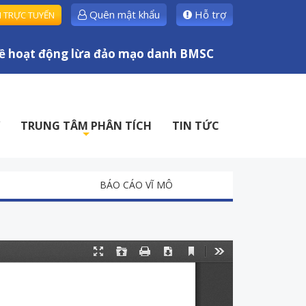
Quên mật khẩu
Hỗ trợ
H TRỰC TUYẾN
hoạt động lừa đảo mạo danh BMSC
TRUNG TÂM PHÂN TÍCH
TIN TỨC
+
BÁO CÁO VĨ MÔ