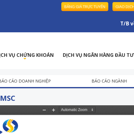
BẢNG GIÁ TRỰC TUYẾN
GIAO DỊC
T/B về 
ỊCH VỤ CHỨNG KHOÁN
DỊCH VỤ NGÂN HÀNG ĐẦU TƯ
+
BÁO CÁO DOANH NGHIỆP
BÁO CÁO NGÀNH
BMSC