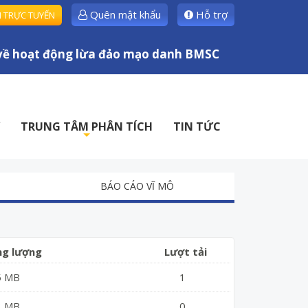
Quên mật khẩu
Hỗ trợ
H TRỰC TUYẾN
 hoạt động lừa đảo mạo danh BMSC
TRUNG TÂM PHÂN TÍCH
TIN TỨC
+
BÁO CÁO VĨ MÔ
ng lượng
Lượt tải
5 MB
1
3 MB
0