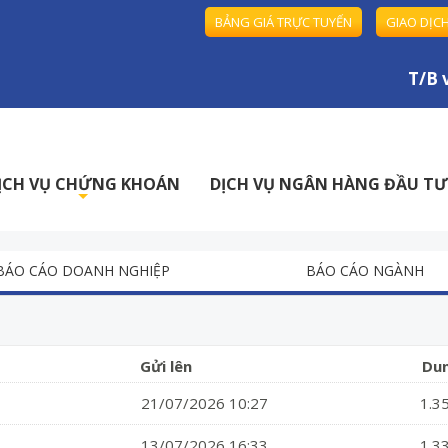
BẢNG GIÁ TRỰC TUYẾN
GIAO DỊC
T/B về
ỊCH VỤ CHỨNG KHOÁN
DỊCH VỤ NGÂN HÀNG ĐẦU TƯ
+
BÁO CÁO DOANH NGHIỆP
BÁO CÁO NGÀNH
Gửi lên
Du
21/07/2026 10:27
1.3
13/07/2026 16:33
1.3