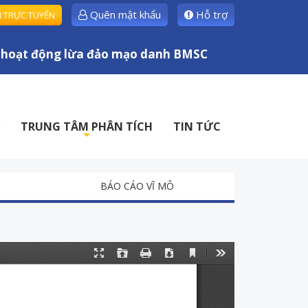
Quên mật khẩu
Hỗ trợ
H TRỰC TUYẾN
oạt động lừa đảo mạo danh BMSC
TRUNG TÂM PHÂN TÍCH
TIN TỨC
+
BÁO CÁO VĨ MÔ