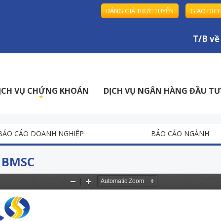
BẢNG GIÁ TRỰC TUYẾN
GIAO DỊC
T/B về h
ỊCH VỤ CHỨNG KHOÁN
DỊCH VỤ NGÂN HÀNG ĐẦU TƯ
+
BÁO CÁO DOANH NGHIỆP
BÁO CÁO NGÀNH
- BMSC