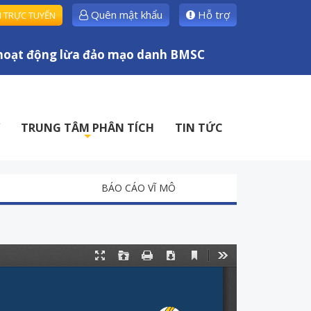
Quên mật khẩu
Hỗ trợ
H TRỰC TUYẾN
ạt động lừa đảo mạo danh BMSC
TRUNG TÂM PHÂN TÍCH
TIN TỨC
+
BÁO CÁO VĨ MÔ