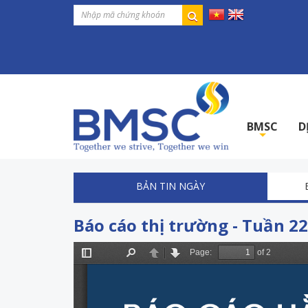
BMSC
D
+
BẢN TIN NGÀY
Báo cáo thị trường - Tuần 22