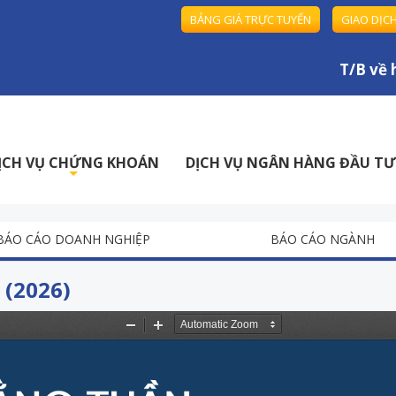
BẢNG GIÁ TRỰC TUYẾN
GIAO DỊC
T/B về ho
ỊCH VỤ CHỨNG KHOÁN
DỊCH VỤ NGÂN HÀNG ĐẦU TƯ
+
BÁO CÁO DOANH NGHIỆP
BÁO CÁO NGÀNH
 (2026)