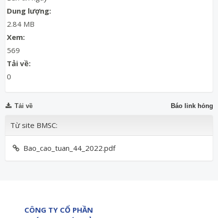
Dung lượng:
2.84 MB
Xem:
569
Tải về:
0
Tải về
Báo link hỏng
Từ site BMSC:
Bao_cao_tuan_44_2022.pdf
CÔNG TY CỔ PHẦN