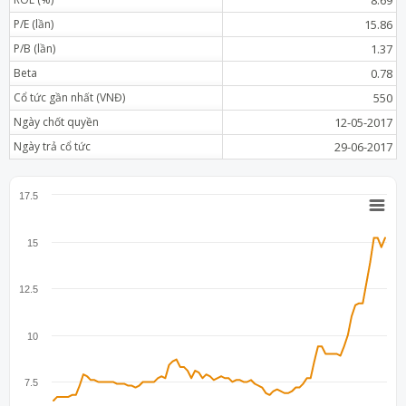
P/E (lần)
15.86
P/B (lần)
1.37
Beta
0.78
Cổ tức gần nhất (VNĐ)
550
Ngày chốt quyền
12-05-2017
Ngày trả cổ tức
29-06-2017
17.5
15
12.5
10
7.5