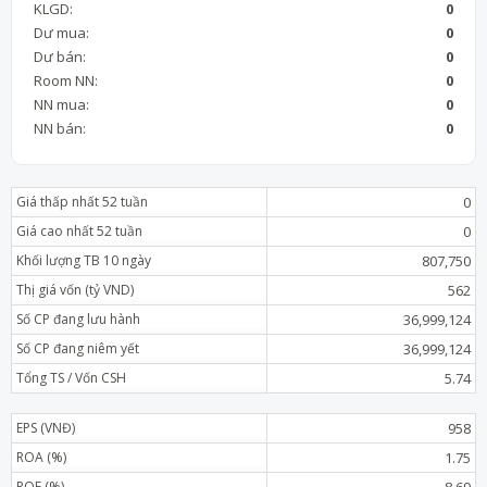
KLGD:
0
Dư mua:
0
Dư bán:
0
Room NN:
0
NN mua:
0
NN bán:
0
Giá thấp nhất 52 tuần
0
Giá cao nhất 52 tuần
0
Khối lượng TB 10 ngày
807,750
Thị giá vốn (tỷ VND)
562
Số CP đang lưu hành
36,999,124
Số CP đang niêm yết
36,999,124
Tổng TS / Vốn CSH
5.74
EPS (VNĐ)
958
ROA (%)
1.75
ROE (%)
8.69