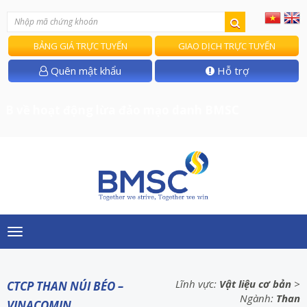
BẢNG GIÁ TRỰC TUYẾN
GIAO DỊCH TRỰC TUYẾN
Quên mật khẩu
Hỗ trợ
 về hoạt động lừa đảo mạo danh BMSC
Toggle
navigation
Lĩnh vực:
Vật liệu cơ bản
>
CTCP THAN NÚI BÉO –
Ngành:
Than
VINACOMIN