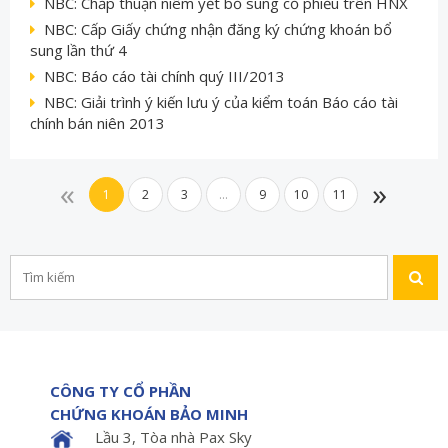
NBC: Chấp thuận niêm yết bổ sung cổ phiếu trên HNX
NBC: Cấp Giấy chứng nhận đăng ký chứng khoán bổ
sung lần thứ 4
NBC: Báo cáo tài chính quý III/2013
NBC: Giải trình ý kiến lưu ý của kiểm toán Báo cáo tài
chính bán niên 2013
«
»
1
2
3
...
9
10
11
CÔNG TY CỔ PHẦN
CHỨNG KHOÁN BẢO MINH
Lầu 3, Tòa nhà Pax Sky