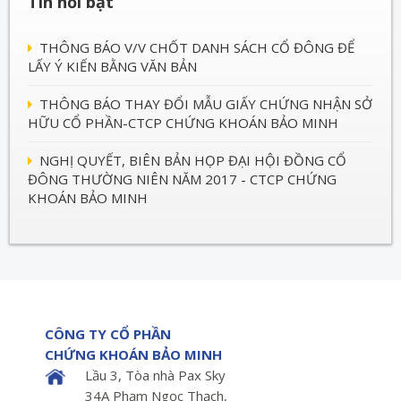
Tin nổi bật
THÔNG BÁO V/V CHỐT DANH SÁCH CỔ ĐÔNG ĐỂ
LẤY Ý KIẾN BẰNG VĂN BẢN
THÔNG BÁO THAY ĐỔI MẪU GIẤY CHỨNG NHẬN SỞ
HỮU CỔ PHẦN-CTCP CHỨNG KHOÁN BẢO MINH
NGHỊ QUYẾT, BIÊN BẢN HỌP ĐẠI HỘI ĐỒNG CỔ
ĐÔNG THƯỜNG NIÊN NĂM 2017 - CTCP CHỨNG
KHOÁN BẢO MINH
CÔNG TY CỔ PHẦN
CHỨNG KHOÁN BẢO MINH
Lầu 3, Tòa nhà Pax Sky
34A Phạm Ngọc Thạch,