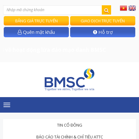
BẢNG GIÁ TRỰC TUYẾN
GIAO DỊCH TRỰC TUYẾN
Quên mật khẩu
Hỗ trợ
 về hoạt động lừa đảo mạo danh BMSC
Toggle
navigation
TIN CỔ ĐÔNG
BÁO CÁO TÀI CHÍNH & CHỈ TIÊU ATTC