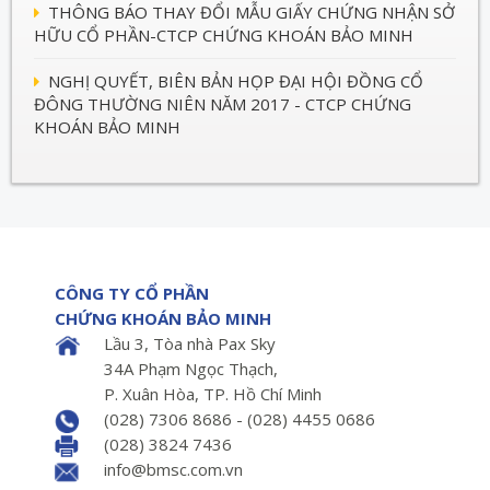
THÔNG BÁO THAY ĐỔI MẪU GIẤY CHỨNG NHẬN SỞ
HỮU CỔ PHẦN-CTCP CHỨNG KHOÁN BẢO MINH
NGHỊ QUYẾT, BIÊN BẢN HỌP ĐẠI HỘI ĐỒNG CỔ
ĐÔNG THƯỜNG NIÊN NĂM 2017 - CTCP CHỨNG
KHOÁN BẢO MINH
CÔNG TY CỔ PHẦN
CHỨNG KHOÁN BẢO MINH
Lầu 3, Tòa nhà Pax Sky
34A Phạm Ngọc Thạch,
P. Xuân Hòa, TP. Hồ Chí Minh
(028) 7306 8686 - (028) 4455 0686
(028) 3824 7436
info@bmsc.com.vn