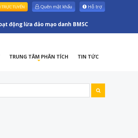
Quên mật khẩu
Hỗ trợ
H TRỰC TUYẾN
ạt động lừa đảo mạo danh BMSC
TRUNG TÂM PHÂN TÍCH
TIN TỨC
+