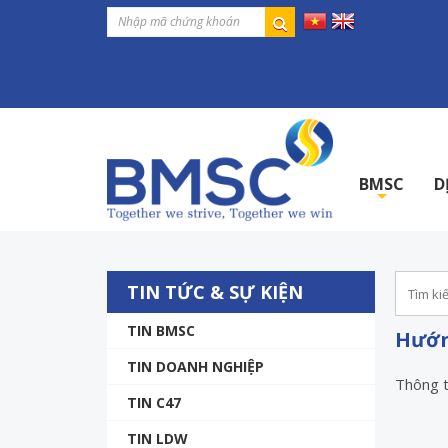
BMSC
D
+
TIN TỨC & SỰ KIỆN
TIN BMSC
Hướn
TIN DOANH NGHIỆP
Thông ti
TIN C47
TIN LDW