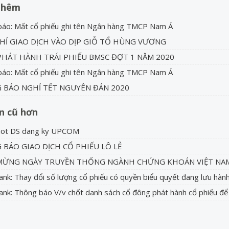
thêm
áo: Mất cổ phiếu ghi tên Ngân hàng TMCP Nam Á
HỈ GIAO DỊCH VÀO DỊP GIỖ TỔ HÙNG VƯƠNG
PHÁT HÀNH TRÁI PHIẾU BMSC ĐỢT 1 NĂM 2020
áo: Mất cổ phiếu ghi tên Ngân hàng TMCP Nam Á
 BÁO NGHỈ TẾT NGUYÊN ĐÁN 2020
in cũ hơn
hot DS dang ky UPCOM
BÁO GIAO DỊCH CỔ PHIẾU LÔ LẺ
MỪNG NGÀY TRUYỀN THỐNG NGÀNH CHỨNG KHOÁN VIỆT NAM
k: Thay đổi số lượng cổ phiếu có quyền biểu quyết đang lưu hàn
k: Thông báo V/v chốt danh sách cổ đông phát hành cổ phiếu để 