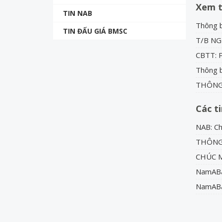
Xem 
TIN NAB
Thông b
TIN ĐẤU GIÁ BMSC
T/B NG
CBTT: 
Thông b
THÔNG
Các t
NAB: C
THÔNG 
CHÚC 
NamABan
NamABan