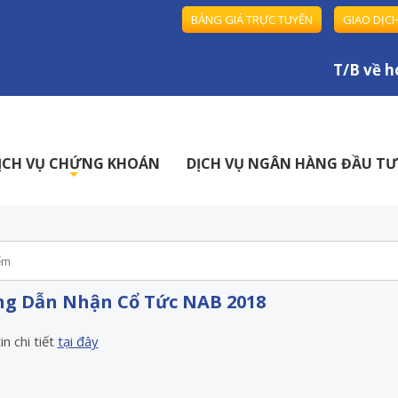
BẢNG GIÁ TRỰC TUYẾN
GIAO DỊC
T/B về ho
ỊCH VỤ CHỨNG KHOÁN
DỊCH VỤ NGÂN HÀNG ĐẦU TƯ
+
g Dẫn Nhận Cổ Tức NAB 2018
n chi tiết
tại đây