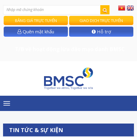
BẢNG GIÁ TRỰC TUYẾN
GIAO DỊCH TRỰC TUYẾN
Quên mật khẩu
Hỗ trợ
T/B về hoạt động lừa đảo mạo danh BMSC
Toggle
navigation
TIN TỨC & SỰ KIỆN