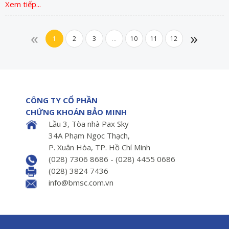
Xem tiếp...
«
»
1
2
3
...
10
11
12
CÔNG TY CỔ PHẦN
CHỨNG KHOÁN BẢO MINH
Lầu 3, Tòa nhà Pax Sky
34A Phạm Ngọc Thạch,
P. Xuân Hòa, TP. Hồ Chí Minh
(028) 7306 8686 - (028) 4455 0686
(028) 3824 7436
info@bmsc.com.vn