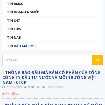
TIN BMSC
TIN DOANH NGHIỆP
TIN C47
TIN LDW
TIN NAB
TIN ĐẤU GIÁ BMSC
THÔNG BÁO ĐẤU GIÁ BÁN CỔ PHẦN CỦA TỔNG
CÔNG TY ĐẦU TƯ NƯỚC VÀ MÔI TRƯỜNG VIỆT
NAM - CTCP
25/09/2025 04:09:38 PM
Đã xem: 472
Xem tiếp...