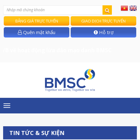
BẢNG GIÁ TRỰC TUYẾN
GIAO DỊCH TRỰC TUYẾN
Quên mật khẩu
Hỗ trợ
/B về hoạt động lừa đảo mạo danh BMSC
Toggle
navigation
TIN TỨC & SỰ KIỆN