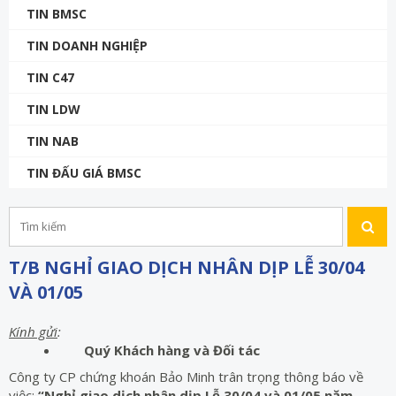
TIN BMSC
TIN DOANH NGHIỆP
TIN C47
TIN LDW
TIN NAB
TIN ĐẤU GIÁ BMSC
T/B NGHỈ GIAO DỊCH NHÂN DỊP LỄ 30/04
VÀ 01/05
Kính gửi
:
Quý Khách hàng và Đối tác
Công ty CP chứng khoán Bảo Minh trân trọng thông báo về
việc:
“Nghỉ giao dịch nhân dịp Lễ 30/04 và 01/05 năm