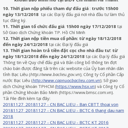
10. Thời gian nộp phiếu tham dự đấu giá
:
trước 15h00
ngày 13/12/2018
tại các Đại lý đấu giá nơi nhà đầu tư làm thủ
tục đăng ký.
11. Thời gian tổ chức đấu giá
:
15h00 ngày 17/12/2018
tại
Sở Giao dịch Chứng khoán TP. Hồ Chí Minh
12. Thời gian nộp tiền mua cổ phần:
từ ngày 18/12/2018
đến ngày 24/12/2018
tại các Đại lý đấu giá
13. Thời gian hoàn trả tiền đặt cọc cho nhà đầu tư:
từ
ngày 18/12/2018 đến ngày 24/12/2018
tại các Đại lý đấu giá
Thông tin về Quy chế đấu giá và Bản công bố thông tin đợt
chào bán được đăng tải trên các website của Ủy ban nhân dân
tỉnh Bạc Liêu (
http://www.baclieu.gov.vn
); Công ty Cổ phần Cấp
nước Bạc Liêu (
http://www.capnuocbaclieu.com.vn
); Sở giao
dịch Chứng khoán TPHCM (
https://www.hsx.vn
) và Công ty Cổ
phần Chứng khoán Bảo Minh (https://www.bmsc.com.vn).
Tải File đính kèm tại đây:
20181127_20181127 - CN BAC LIEU - Ban CBTT thoai von
20181127_20181127 - CN BAC LIEU - BCTC 6 thang dau nam
2018
20181127_20181127 - CN BAC LIEU - BCTC KT 2016