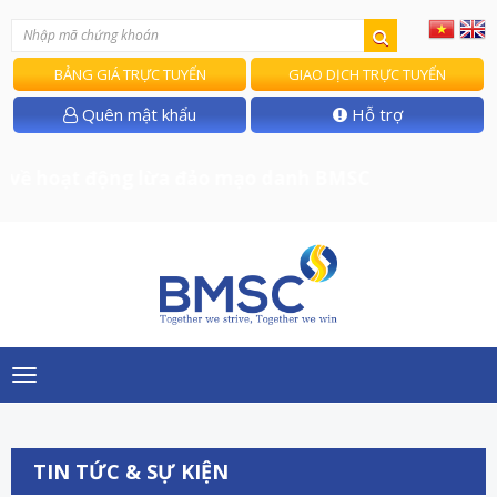
BẢNG GIÁ TRỰC TUYẾN
GIAO DỊCH TRỰC TUYẾN
Quên mật khẩu
Hỗ trợ
về hoạt động lừa đảo mạo danh BMSC
Toggle
navigation
TIN TỨC & SỰ KIỆN