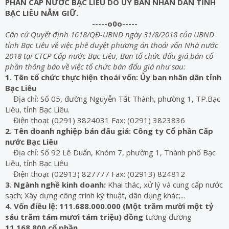
PHẦN CẤP NƯỚC BẠC LIÊU DO ỦY BAN NHÂN DÂN TỈNH
BẠC LIÊU NẮM GIỮ
.
-----o0o-----
Căn cứ Quyết định 1618/QĐ-UBND ngày 31/8/2018 của UBND
tỉnh Bạc Liêu về việc phê duyệt phương án thoái vốn Nhà nước
2018 tại CTCP Cấp nước Bạc Liêu, Ban tổ chức đấu giá bán cổ
phần thông báo về việc tổ chức bán đấu
giá như sau:
1. Tên tổ chức thực hiện thoái vốn: Ủy ban nhân dân tỉnh
Bạc Liêu
Địa chỉ: Số 05, đường Nguyễn Tất Thành, phường 1, TP.Bạc
Liêu, tỉnh Bạc Liêu.
Điện thoại: (0291) 3824031 Fax: (0291) 3823836
2. Tên doanh nghiệp bán đấu giá: Công ty Cổ phần Cấp
nước Bạc Liêu
Địa chỉ: Số 92 Lê Duẩn, Khóm 7, phường 1, Thành phố Bạc
Liêu, tỉnh Bạc Liêu
Điện thoại: (02913) 827777 Fax: (02913) 824812
3. Ngành nghề kinh doanh:
Khai thác, xử lý và cung cấp nước
sạch; Xây dựng công trình kỹ thuật, dân dụng khác;...
4. Vốn điều lệ:
111.688.000.000 (Một trăm mười một tỷ
sáu trăm tám mươi tám triệu) đồng
tương đương
11.168.800 cổ phần.