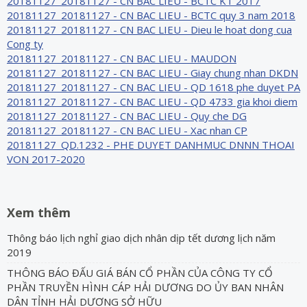
20181127_20181127 - CN BAC LIEU - BCTC KT 2017
20181127_20181127 - CN BAC LIEU - BCTC quy 3 nam 2018
20181127_20181127 - CN BAC LIEU - Dieu le hoat dong cua
Cong ty
20181127_20181127 - CN BAC LIEU - MAUDON
20181127_20181127 - CN BAC LIEU - Giay chung nhan DKDN
20181127_20181127 - CN BAC LIEU - QD 1618 phe duyet PA
20181127_20181127 - CN BAC LIEU - QD 4733 gia khoi diem
20181127_20181127 - CN BAC LIEU - Quy che DG
20181127_20181127 - CN BAC LIEU - Xac nhan CP
20181127_QD.1232 - PHE DUYET DANHMUC DNNN THOAI
VON 2017-2020
Xem thêm
Thông báo lịch nghỉ giao dịch nhân dịp tết dương lịch năm
2019
THÔNG BÁO ĐẤU GIÁ BÁN CỔ PHẦN CỦA CÔNG TY CỔ
PHẦN TRUYỀN HÌNH CÁP HẢI DƯƠNG DO ỦY BAN NHÂN
DÂN TỈNH HẢI DƯƠNG SỞ HỮU