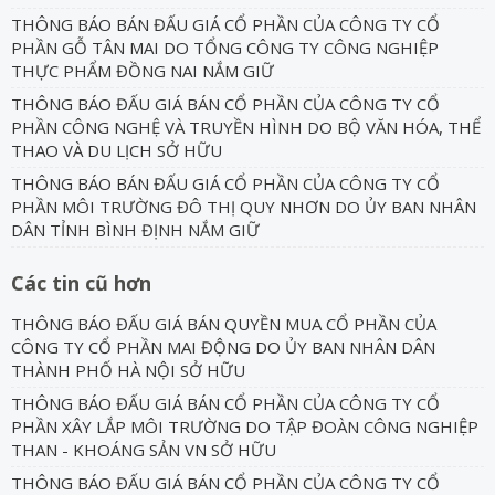
THÔNG BÁO BÁN ĐẤU GIÁ CỔ PHẦN CỦA CÔNG TY CỔ
PHẦN GỖ TÂN MAI DO TỔNG CÔNG TY CÔNG NGHIỆP
THỰC PHẨM ĐỒNG NAI NẮM GIỮ
THÔNG BÁO ĐẤU GIÁ BÁN CỔ PHẦN CỦA CÔNG TY CỔ
PHẦN CÔNG NGHỆ VÀ TRUYỀN HÌNH DO BỘ VĂN HÓA, THỂ
THAO VÀ DU LỊCH SỞ HỮU
THÔNG BÁO BÁN ĐẤU GIÁ CỔ PHẦN CỦA CÔNG TY CỔ
PHẦN MÔI TRƯỜNG ĐÔ THỊ QUY NHƠN DO ỦY BAN NHÂN
DÂN TỈNH BÌNH ĐỊNH NẮM GIỮ
Các tin cũ hơn
THÔNG BÁO ĐẤU GIÁ BÁN QUYỀN MUA CỔ PHẦN CỦA
CÔNG TY CỔ PHẦN MAI ĐỘNG DO ỦY BAN NHÂN DÂN
THÀNH PHỐ HÀ NỘI SỞ HỮU
THÔNG BÁO ĐẤU GIÁ BÁN CỔ PHẦN CỦA CÔNG TY CỔ
PHẦN XÂY LẮP MÔI TRƯỜNG DO TẬP ĐOÀN CÔNG NGHIỆP
THAN - KHOÁNG SẢN VN SỞ HỮU
THÔNG BÁO ĐẤU GIÁ BÁN CỔ PHẦN CỦA CÔNG TY CỔ