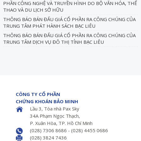
PHẦN CÔNG NGHỆ VÀ TRUYỀN HÌNH DO BỘ VĂN HÓA, THỂ
THAO VÀ DU LỊCH SỞ HỮU
THÔNG BÁO BÁN ĐẤU GIÁ CỔ PHẦN RA CÔNG CHÚNG CỦA
TRUNG TÂM PHÁT HÀNH SÁCH BẠC LIÊU
THÔNG BÁO BÁN ĐẤU GIÁ CỔ PHẦN RA CÔNG CHÚNG CỦA
TRUNG TÂM DỊCH VỤ ĐÔ THỊ TỈNH BẠC LIÊU
CÔNG TY CỔ PHẦN
CHỨNG KHOÁN BẢO MINH
Lầu 3, Tòa nhà Pax Sky
34A Phạm Ngọc Thạch,
P. Xuân Hòa, TP. Hồ Chí Minh
(028) 7306 8686 - (028) 4455 0686
(028) 3824 7436