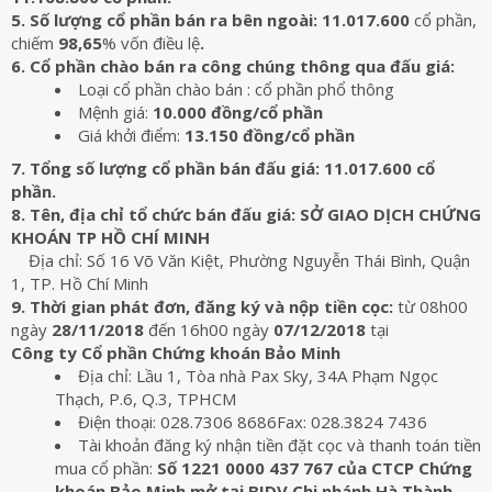
5. Số lượng cổ phần bán ra bên ngoài: 11.017.600
cổ phần,
chiếm
98,65
% vốn điều lệ
.
6. Cổ phần chào bán ra công chúng thông qua đấu giá:
Loại cổ phần chào bán : cổ phần phổ thông
Mệnh giá:
10.000 đồng/cổ phần
Giá khởi điểm:
13.150
đồng/cổ phần
7. Tổng số lượng cổ phần bán đấu giá: 11.017.600
cổ
phần.
8. Tên, địa chỉ tổ chức bán đấu giá:
SỞ GIAO DỊCH CHỨNG
KHOÁN TP HỒ CHÍ MINH
Địa chỉ: Số 16 Võ Văn Kiệt, Phường Nguyễn Thái Bình, Quận
1, TP. Hồ Chí Minh
9. Thời gian phát đơn, đăng ký và nộp tiền cọc:
từ 08h00
ngày
28/11/2018
đến 16h00 ngày
07/12/2018
tại
Công ty Cổ phần Chứng khoán Bảo Minh
Địa chỉ: Lầu 1, Tòa nhà Pax Sky, 34A Phạm Ngọc
Thạch, P.6, Q.3, TPHCM
Điện thoại: 028.7306 8686Fax: 028.3824 7436
Tài khoản đăng ký nhận tiền đặt cọc và thanh toán tiền
mua cổ phần:
Số 1221 0000 437 767 của CTCP Chứng
khoán Bảo Minh mở tại BIDV Chi nhánh Hà Thành
.