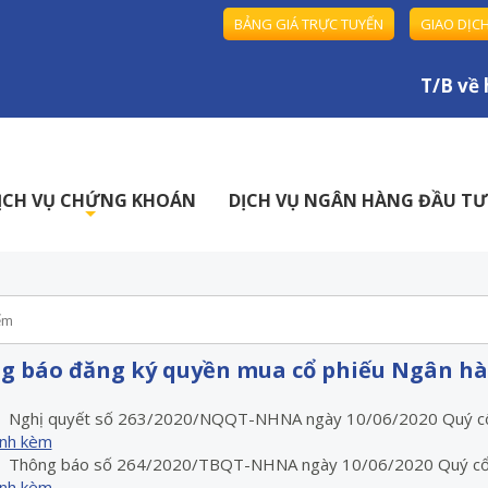
BẢNG GIÁ TRỰC TUYẾN
GIAO DỊC
T/B về h
ỊCH VỤ CHỨNG KHOÁN
DỊCH VỤ NGÂN HÀNG ĐẦU TƯ
+
g báo đăng ký quyền mua cổ phiếu Ngân 
Nghị quyết số 263/2020/NQQT-NHNA ngày 10/06/2020 Quý cổ đô
ính kèm
Thông báo số 264/2020/TBQT-NHNA ngày 10/06/2020 Quý cổ đôn
ính kèm