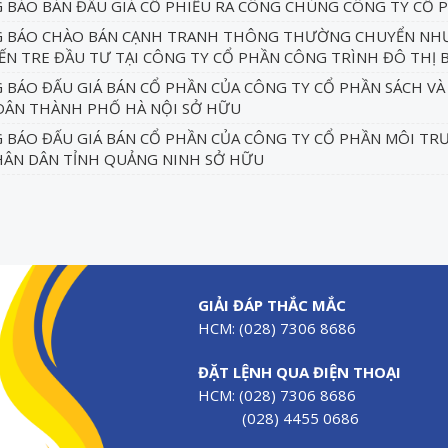
BÁO BÁN ĐẤU GIÁ CỔ PHIẾU RA CÔNG CHÚNG CÔNG TY CỔ 
 BÁO CHÀO BÁN CẠNH TRANH THÔNG THƯỜNG CHUYỂN NHƯ
ẾN TRE ĐẦU TƯ TẠI CÔNG TY CỔ PHẦN CÔNG TRÌNH ĐÔ THỊ 
BÁO ĐẤU GIÁ BÁN CỔ PHẦN CỦA CÔNG TY CỔ PHẦN SÁCH VÀ
DÂN THÀNH PHỐ HÀ NỘI SỞ HỮU
BÁO ĐẤU GIÁ BÁN CỔ PHẦN CỦA CÔNG TY CỔ PHẦN MÔI TR
HÂN DÂN TỈNH QUẢNG NINH SỞ HỮU
GIẢI ĐÁP THẮC MẮC
HCM: (028) 7306 8686
ĐẶT LỆNH QUA ĐIỆN THOẠI
HCM: (028) 7306 8686
(028) 4455 0686