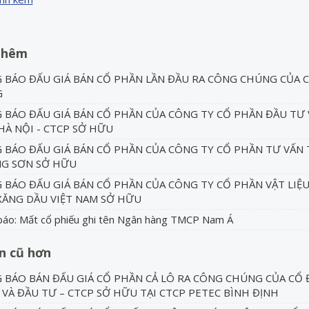
thêm
BÁO ĐẤU GIÁ BÁN CỔ PHẦN LẦN ĐẦU RA CÔNG CHÚNG CỦA C
G
BÁO ĐẤU GIÁ BÁN CỔ PHẦN CỦA CÔNG TY CỔ PHẦN ĐẦU TƯ 
À NỘI - CTCP SỞ HỮU
 BÁO ĐẤU GIÁ BÁN CỔ PHẦN CỦA CÔNG TY CỔ PHẦN TƯ VẤN
G SƠN SỞ HỮU
BÁO ĐẤU GIÁ BÁN CỔ PHẦN CỦA CÔNG TY CỔ PHẦN VẬT LIỆ
ĂNG DẦU VIỆT NAM SỞ HỮU
áo: Mất cổ phiếu ghi tên Ngân hàng TMCP Nam Á
in cũ hơn
BÁO BÁN ĐẤU GIÁ CỔ PHẦN CẢ LÔ RA CÔNG CHÚNG CỦA CỔ
VÀ ĐẦU TƯ – CTCP SỞ HỮU TẠI CTCP PETEC BÌNH ĐỊNH