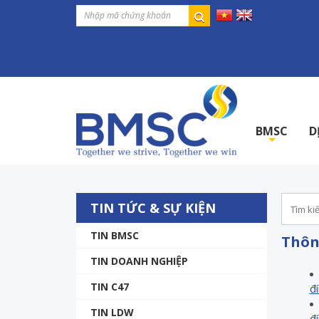
BMSC
D
+
TIN TỨC & SỰ KIỆN
TIN BMSC
Thôn
TIN DOANH NGHIỆP
TIN C47
đ
TIN LDW
đ