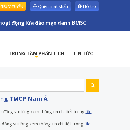
Quên mật khẩu
Hỗ trợ
H TRỰC TUYẾN
oạt động lừa đảo mạo danh BMSC
TRUNG TÂM PHÂN TÍCH
TIN TỨC
+
hàng TMCP Nam Á
ng vui lòng xem thông tin chi tiết trong
file
g vui lòng xem thông tin chi tiết trong
file