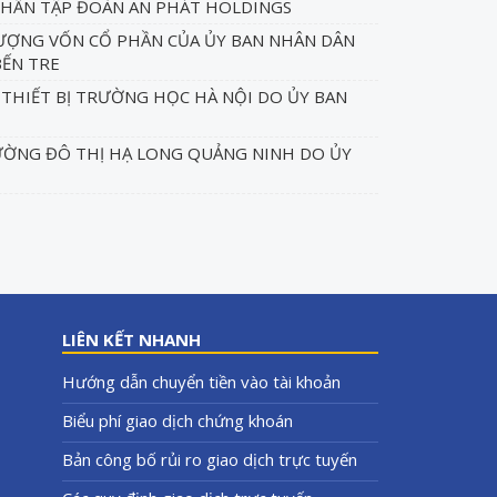
PHẦN TẬP ĐOÀN AN PHÁT HOLDINGS
ỢNG VỐN CỔ PHẦN CỦA ỦY BAN NHÂN DÂN
BẾN TRE
 THIẾT BỊ TRƯỜNG HỌC HÀ NỘI DO ỦY BAN
ƯỜNG ĐÔ THỊ HẠ LONG QUẢNG NINH DO ỦY
LIÊN KẾT NHANH
Hướng dẫn chuyển tiền vào tài khoản
Biểu phí giao dịch chứng khoán
Bản công bố rủi ro giao dịch trực tuyến