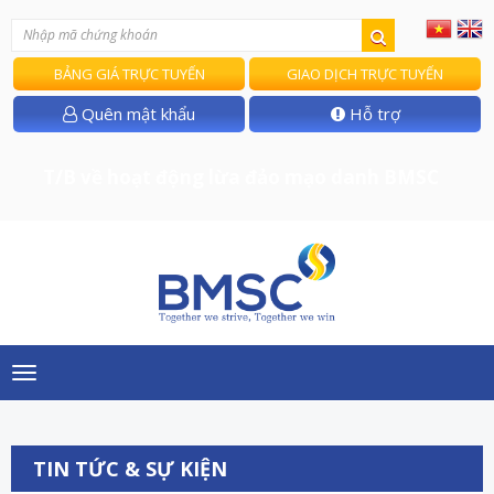
BẢNG GIÁ TRỰC TUYẾN
GIAO DỊCH TRỰC TUYẾN
Quên mật khẩu
Hỗ trợ
T/B về hoạt động lừa đảo mạo danh BMSC
Toggle
navigation
TIN TỨC & SỰ KIỆN