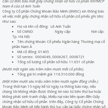
Căn cứ đơn báo mất giấy chứng nhận sở hữu cổ phần NHTMCP
Nam Á của Lê Anh Tuấn
Công ty Cổ phần Chứng khoán Bảo Minh (BMSC) xin thông báo
về việc mất giấy chứng nhận sở hữu cổ phần
(cổ phiếu ghi tên)
như sau:
Họ và tên cổ đông: Lê Anh Tuấn
Số CMND: Ngày cấp: Nơi cấp:
Tp. Hà Nội
Tên chứng khoán: Cổ phiếu Ngân hàng Thương mại cổ
phần Nam Á
Mã cổ đông: 01405
Số series: 0004049, 0006267, 0008721
Tổng số lượng cổ phần sở hữu: 11.651 cổ phần
(Mười một ngàn sáu trăm năm mươi mốt cổ phần).
Tổng giá trị mệnh giá: 116.510.000 đồng
(Một trăm mười sáu triệu năm trăm mười ngàn đồng chẵn.)
Trong thời hạn 15 ngày kể từ ngày ra thông báo này, nếu
chúng tôi không nhận được thông tin nào từ bên thứ ba hoặc
không phát sinh tranh chấp, khiếu nại nào liên quan đến Giấy
chứng nhận sở hữu cổ phần trên đây, Công ty Cổ phần Chứng
khoán Bảo Minh sẽ tiến hành thủ tục cấp lại Giấy chứng nhận sở