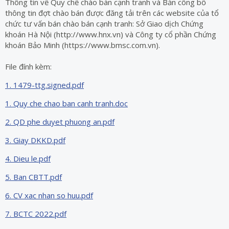
Thông tin về Quy chế chào bán cạnh tranh và Bản công bố
thông tin đợt chào bán được đăng tải trên các website của tổ
chức tư vấn bán chào bán cạnh tranh: Sở Giao dịch Chứng
khoán Hà Nội (http://www.hnx.vn) và Công ty cổ phần Chứng
khoán Bảo Minh (https://www.bmsc.com.vn).
File đính kèm:
1. 1479-ttg.signed.pdf
1. Quy che chao ban canh tranh.doc
2. QD phe duyet phuong an.pdf
3. Giay DKKD.pdf
4. Dieu le.pdf
5. Ban CBTT.pdf
6. CV xac nhan so huu.pdf
7. BCTC 2022.pdf