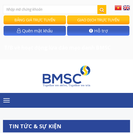
BẢNG GIÁ TRỰC TUYẾN
GIAO DỊCH TRỰC TUYẾN
Quên mật khẩu
Hỗ trợ
T/B về hoạt động lừa đảo mạo danh BMSC
Toggle
navigation
TIN TỨC & SỰ KIỆN