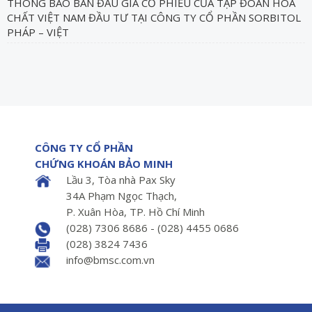
THÔNG BÁO BÁN ĐẤU GIÁ CỔ PHIẾU CỦA TẬP ĐOÀN HÓA
CHẤT VIỆT NAM ĐẦU TƯ TẠI CÔNG TY CỔ PHẦN SORBITOL
PHÁP – VIỆT
CÔNG TY CỔ PHẦN
CHỨNG KHOÁN BẢO MINH
Lầu 3, Tòa nhà Pax Sky
34A Phạm Ngọc Thạch,
P. Xuân Hòa, TP. Hồ Chí Minh
(028) 7306 8686 - (028) 4455 0686
(028) 3824 7436
info@bmsc.com.vn