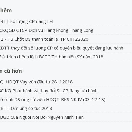
thêm
CBTT số lượng CP đang LH
BCKQGD CTCP Dich vu Hang khong Thang Long
2 - TB Chốt DS thanh toán lại TP CII122020
BTT thay đổi số lượng CP có quyền biểu quyết đang lưu hành
iải trình chênh lệch BCTC TH bán niên SX năm 2018
in cũ hơn
NQ_HDQT Vay vốn đầu tư 28112018
C KQ Phát hành và thay đổi SL CP đang lưu hành
ờ trình DS ứng cử viên HDQT-BKS NK IV (03-12-18)
CBTT tam ung co tuc 2018
TBGD Cua Nguoi Noi Bo-Nguyen Minh Tien