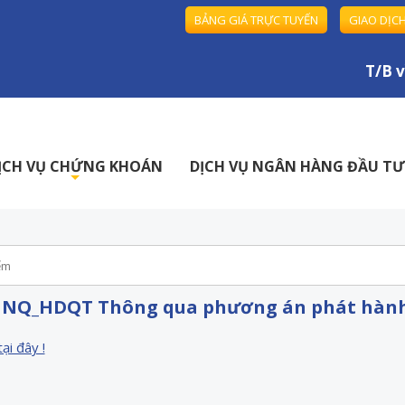
BẢNG GIÁ TRỰC TUYẾN
GIAO DỊC
T/B về
ỊCH VỤ CHỨNG KHOÁN
DỊCH VỤ NGÂN HÀNG ĐẦU TƯ
+
- NQ_HDQT Thông qua phương án phát hành 
tại đây !