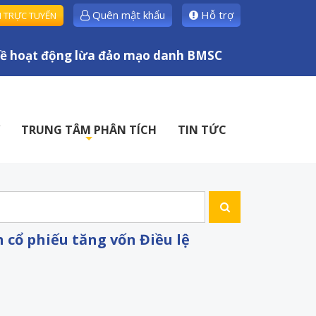
Quên mật khẩu
Hỗ trợ
H TRỰC TUYẾN
 hoạt động lừa đảo mạo danh BMSC
TRUNG TÂM PHÂN TÍCH
TIN TỨC
+
cổ phiếu tăng vốn Điều lệ