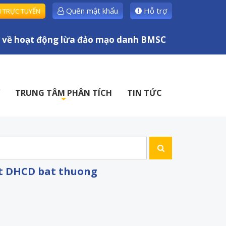
Quên mật khẩu
Hỗ trợ
H TRỰC TUYẾN
ề hoạt động lừa đảo mạo danh BMSC
TRUNG TÂM PHÂN TÍCH
TIN TỨC
+
et DHCD bat thuong