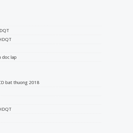
 HDQT
n HDQT
 doc lap
CD bat thuong 2018
n HDQT