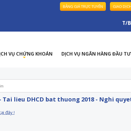
BẢNG GIÁ TRỰC TUYẾN
GIAO DỊC
T/B v
ỊCH VỤ CHỨNG KHOÁN
DỊCH VỤ NGÂN HÀNG ĐẦU TƯ
+
- Tai lieu DHCD bat thuong 2018 - Nghi quy
tại đây !