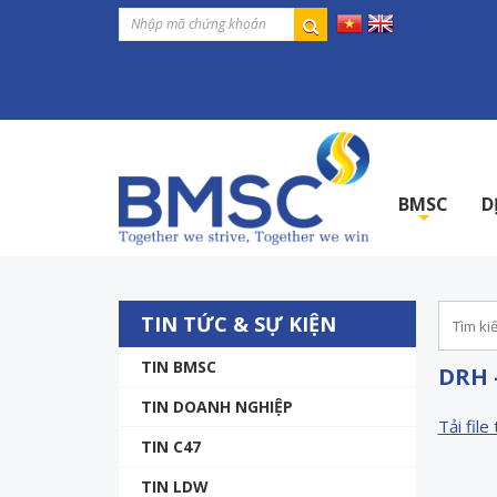
BMSC
D
+
TIN TỨC & SỰ KIỆN
TIN BMSC
DRH 
TIN DOANH NGHIỆP
Tải file 
TIN C47
TIN LDW