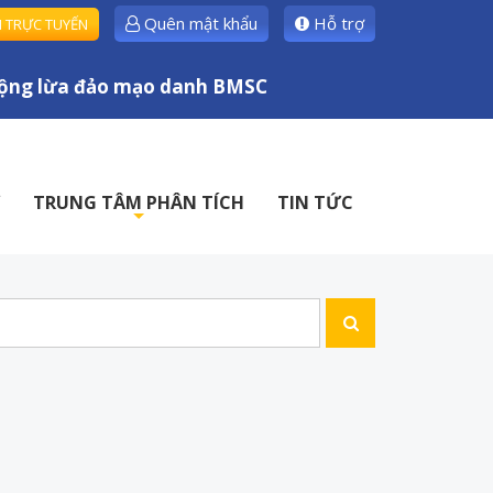
Quên mật khẩu
Hỗ trợ
H TRỰC TUYẾN
ng lừa đảo mạo danh BMSC
TRUNG TÂM PHÂN TÍCH
TIN TỨC
+