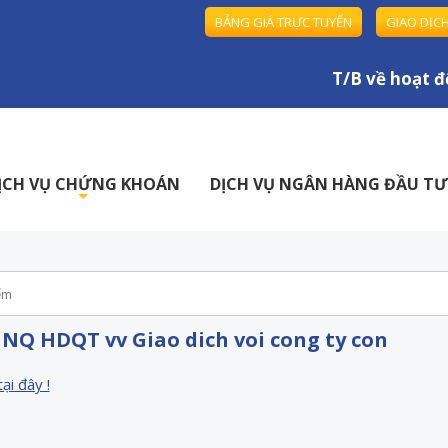
BẢNG GIÁ TRỰC TUYẾN
GIAO DỊC
T/B về hoạt độ
ỊCH VỤ CHỨNG KHOÁN
DỊCH VỤ NGÂN HÀNG ĐẦU TƯ
+
 NQ HDQT vv Giao dich voi cong ty con
tại đây !