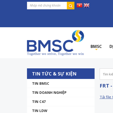
BMSC
D
+
TIN TỨC & SỰ KIỆN
TIN BMSC
FRT -
TIN DOANH NGHIỆP
Tải file 
TIN C47
TIN LDW