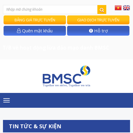
BẢNG GIÁ TRỰC TUYẾN
GIAO DỊCH TRỰC TUYẾN
Quên mật khẩu
Hỗ trợ
T/B về hoạt động lừa đảo mạo danh BMSC
Toggle
navigation
TIN TỨC & SỰ KIỆN