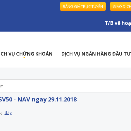
BẢNG GIÁ TRỰC TUYẾN
GIAO DỊC
T/B về hoạt
ỊCH VỤ CHỨNG KHOÁN
DỊCH VỤ NGÂN HÀNG ĐẦU TƯ
+
V50 - NAV ngay 29.11.2018
tại
đây