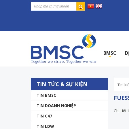
BMSC
D
+
TIN TỨC & SỰ KIỆN
TIN BMSC
FUESS
TIN DOANH NGHIỆP
Chi tiết 
TIN C47
TIN LDW