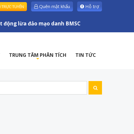
Quên mật khẩu
Hỗ trợ
H TRỰC TUYẾN
 động lừa đảo mạo danh BMSC
TRUNG TÂM PHÂN TÍCH
TIN TỨC
+