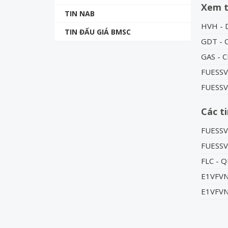
Xem 
TIN NAB
HVH - 
TIN ĐẤU GIÁ BMSC
GDT - 
GAS - 
FUESSV5
FUESSV5
Các t
FUESSV
FUESSV5
FLC - 
E1VFVN3
E1VFVN3