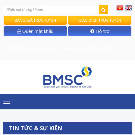
BẢNG GIÁ TRỰC TUYẾN
GIAO DỊCH TRỰC TUYẾN
Quên mật khẩu
Hỗ trợ
T/B về hoạt động lừa đảo mạo danh BMSC
Toggle
navigation
TIN TỨC & SỰ KIỆN