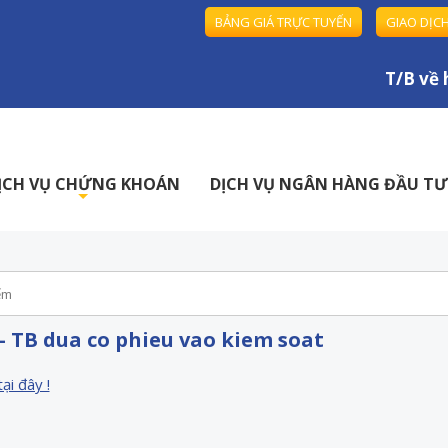
BẢNG GIÁ TRỰC TUYẾN
GIAO DỊC
T/B về h
ỊCH VỤ CHỨNG KHOÁN
DỊCH VỤ NGÂN HÀNG ĐẦU TƯ
+
- TB dua co phieu vao kiem soat
tại đây !