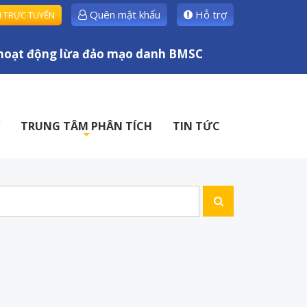
Quên mật khẩu
Hỗ trợ
H TRỰC TUYẾN
oạt động lừa đảo mạo danh BMSC
TRUNG TÂM PHÂN TÍCH
TIN TỨC
+