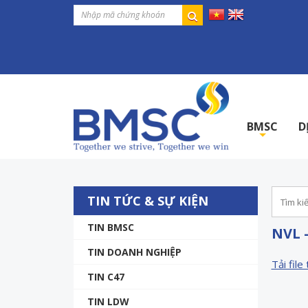
BMSC
D
+
TIN TỨC & SỰ KIỆN
TIN BMSC
NVL 
TIN DOANH NGHIỆP
Tải file 
TIN C47
TIN LDW