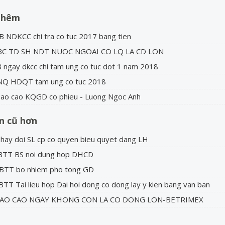
thêm
B NDKCC chi tra co tuc 2017 bang tien
BC TD SH NDT NUOC NGOAI CO LQ LA CD LON
B ngay dkcc chi tam ung co tuc dot 1 nam 2018
NQ HDQT tam ung co tuc 2018
ao cao KQGD co phieu - Luong Ngoc Anh
in cũ hơn
hay doi SL cp co quyen bieu quyet dang LH
CBTT BS noi dung hop DHCD
CBTT bo nhiem pho tong GD
BTT Tai lieu hop Dai hoi dong co dong lay y kien bang van ban
BAO CAO NGAY KHONG CON LA CO DONG LON-BETRIMEX