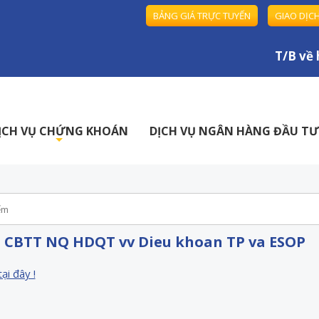
BẢNG GIÁ TRỰC TUYẾN
GIAO DỊC
T/B về h
ỊCH VỤ CHỨNG KHOÁN
DỊCH VỤ NGÂN HÀNG ĐẦU TƯ
+
- CBTT NQ HDQT vv Dieu khoan TP va ESOP
tại đây !