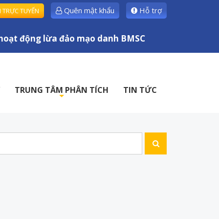
Quên mật khẩu
Hỗ trợ
H TRỰC TUYẾN
oạt động lừa đảo mạo danh BMSC
TRUNG TÂM PHÂN TÍCH
TIN TỨC
+