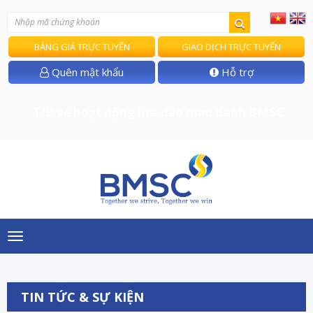
BẢNG GIÁ TRỰC TUYẾN
GIAO DỊCH TRỰC TUYẾN
Quên mật khẩu
Hỗ trợ
T/B về hoạt động lừa đảo mạo danh BMSC
Toggle
navigation
TIN TỨC & SỰ KIỆN