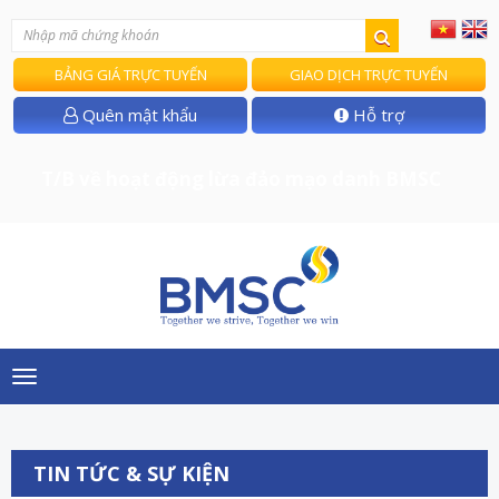
BẢNG GIÁ TRỰC TUYẾN
GIAO DỊCH TRỰC TUYẾN
Quên mật khẩu
Hỗ trợ
T/B về hoạt động lừa đảo mạo danh BMSC
Toggle
navigation
TIN TỨC & SỰ KIỆN