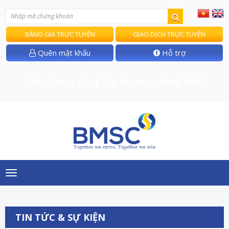
BẢNG GIÁ TRỰC TUYẾN
GIAO DỊCH TRỰC TUYẾN
Quên mật khẩu
Hỗ trợ
T/B về hoạt động lừa đảo mạo danh BMSC
Toggle
navigation
TIN TỨC & SỰ KIỆN