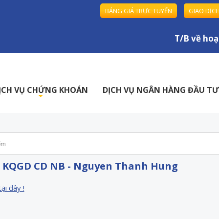
BẢNG GIÁ TRỰC TUYẾN
GIAO DỊC
T/B về hoạt
ỊCH VỤ CHỨNG KHOÁN
DỊCH VỤ NGÂN HÀNG ĐẦU TƯ
+
- KQGD CD NB - Nguyen Thanh Hung
tại đây !