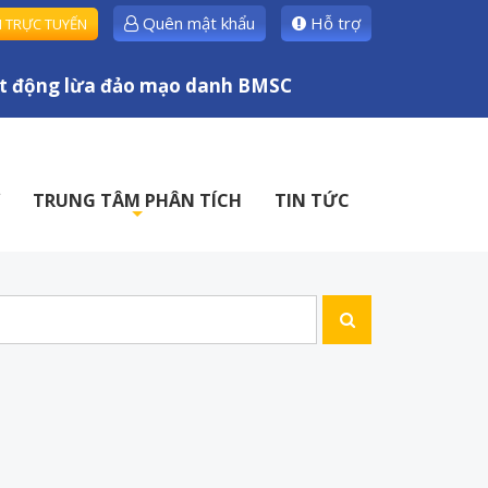
Quên mật khẩu
Hỗ trợ
H TRỰC TUYẾN
 động lừa đảo mạo danh BMSC
TRUNG TÂM PHÂN TÍCH
TIN TỨC
+