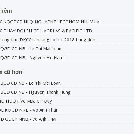
thêm
 BC KQGDCP NLQ-NGUYENTHECONGMINH-MUA
BC THAY DOI SH CDL-AGRI ASIA PACIFIC LTD.
hong bao DKCC tam ung co tuc 2018 bang tien
QGD CD NB - Le Thi Mai Loan
KQGD CD NB - Nguyen Ho Nam
in cũ hơn
BGD CD NB - Le Thi Mai Loan
TBGD CD NB - Nguyen Thanh Hung
NQ HDQT Ve Mua CP Quy
BC KQGD NNB - Vo Anh Thai
TB GDCP NNB - Vo Anh Thai