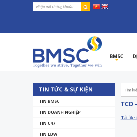
BMSC
D
+
TIN TỨC & SỰ KIỆN
TIN BMSC
TCD 
TIN DOANH NGHIỆP
Tải file 
TIN C47
TIN LDW