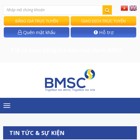
BẢNG GIÁ TRỰC TUYẾN
GIAO DỊCH TRỰC TUYẾN
Quên mật khẩu
Hỗ trợ
T/B về hoạt động lừa đảo mạo danh BMSC
Toggle
navigation
TIN TỨC & SỰ KIỆN