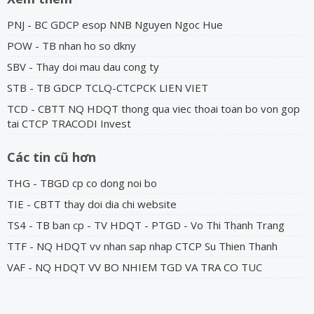
PNJ - BC GDCP esop NNB Nguyen Ngoc Hue
POW - TB nhan ho so dkny
SBV - Thay doi mau dau cong ty
STB - TB GDCP TCLQ-CTCPCK LIEN VIET
TCD - CBTT NQ HDQT thong qua viec thoai toan bo von gop
tai CTCP TRACODI Invest
Các tin cũ hơn
THG - TBGD cp co dong noi bo
TIE - CBTT thay doi dia chi website
TS4 - TB ban cp - TV HDQT - PTGD - Vo Thi Thanh Trang
TTF - NQ HDQT vv nhan sap nhap CTCP Su Thien Thanh
VAF - NQ HDQT VV BO NHIEM TGD VA TRA CO TUC