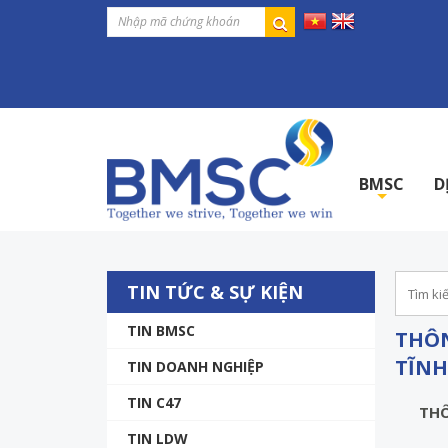
BMSC
D
+
TIN TỨC & SỰ KIỆN
TIN BMSC
THÔN
TĨNH
TIN DOANH NGHIỆP
TIN C47
THÔ
TIN LDW