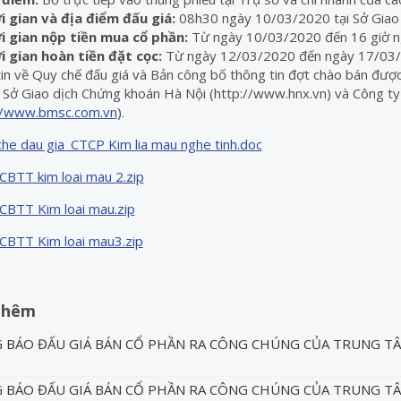
i gian và địa điểm đấu giá:
08h30 ngày 10/03/2020 tại Sở Giao 
i gian nộp tiền mua cổ phần:
Từ ngày 10/03/2020 đến 16 giờ n
i gian hoàn tiền đặt cọc:
Từ ngày 12/03/2020 đến ngày 17/03/
in về Quy chế đấu giá và Bản công bố thông tin đợt chào bán được
: Sở Giao dịch Chứng khoán Hà Nội (http://www.hnx.vn) và Công t
//www.bmsc.com.vn
).
che dau gia_CTCP Kim lia mau nghe tinh.doc
 CBTT kim loai mau 2.zip
u CBTT Kim loai mau.zip
u CBTT Kim loai mau3.zip
thêm
 BÁO ĐẤU GIÁ BÁN CỔ PHẦN RA CÔNG CHÚNG CỦA TRUNG TÂ
 BÁO ĐẤU GIÁ BÁN CỔ PHẦN RA CÔNG CHÚNG CỦA TRUNG TÂ