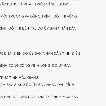
 XÂY DỰNG VÀ PHÁT TRIỂN NĂNG LƯỢNG
 MÔI TRƯỜNG VÀ CÔNG TRÌNH ĐÔ THỊ VŨNG
ÌNH ĐÔ THỊ BẾN TRE DO ỦY BAN NHÂN DÂN
C ĐIỆN BIÊN DO ỦY BAN NHÂN DÂN TỈNH ĐIỆN
RÌNH CÔNG CỘNG VĨNH LONG DO ỦY BAN
TRÚC TỈNH HẬU GIANG
CH BẮC GIANG DO ỦY BAN NHÂN DÂN TỈNH
ÀN HAPROSIMEX DO CÔNG TY TNHH MUA BÁN