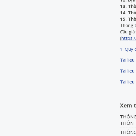
13. Thờ
14. Thờ
15. Thờ
Thông t
đấu giá
(
https:
1. Quy 
Tai lieu
Tai lie
Tai lie
Xem 
THÔNG
THÔN
THÔNG