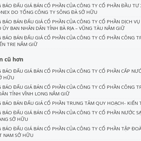
BÁO ĐẤU GIÁ BÁN CỔ PHẦN CỦA CÔNG TY CỔ PHẦN ĐẦU TƯ
ONEX DO TỔNG CÔNG TY SÔNG ĐÀ SỞ HỮU
BÁO BÁN ĐẤU GIÁ CỔ PHẦN CỦA CÔNG TY CỔ PHẦN DỊCH VỤ
 ỦY BAN NHÂN DÂN TỈNH BÀ RỊA – VŨNG TÀU NẮM GIỮ
BÁO BÁN ĐẤU GIÁ CỔ PHẦN CỦA CÔNG TY CỔ PHẦN CÔNG TR
ẾN TRE NẮM GIỮ
in cũ hơn
BÁO ĐẤU GIÁ BÁN CỔ PHẦN CỦA CÔNG TY CỔ PHẦN CẤP NƯỚ
Ở HỮU
BÁO ĐẤU GIÁ BÁN CỔ PHẦN CỦA CÔNG TY CỔ PHẦN CÔNG T
ÂN TỈNH VĨNH LONG NẮM GIỮ
BÁO BÁN ĐẤU GIÁ CỔ PHẦN TRUNG TÂM QUY HOẠCH- KIẾN 
BÁO ĐẤU GIÁ BÁN CỔ PHẦN CỦA CÔNG TY CỔ PHẦN NƯỚC SẠ
ANG SỞ HỮU
 BÁO ĐẤU GIÁ BÁN CỔ PHẦN CỦA CÔNG TY CỔ PHẦN TẬP ĐO
T NAM SỞ HỮU