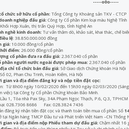
-----o0o-----
 tổ chức sở hữu cổ phần:
Tổng Công ty Khoáng sản TKV - CTCP
 doanh nghiệp đấu giá:
Công ty Cổ phần Kim loại màu Nghệ Tĩnh
: Khối Hợp Xuân, thị trấn Quỳ Hợp, tỉnh Nghệ An
nh nghề kinh doanh:
Tư vấn thăm dò, khảo sát, khai thác, chế bi
điều lệ
: 38.850.000.000 đồng
h giá:
10.000 đồng/cổ phần
kh
ởi điểm:
26.000 đồng/cổ phần
ượng
cổ phần đưa ra đấu giá:
2.367.040 cổ phần
cổ phần
người nước ngoài được phép mua:
2.367.040 cổ phần
 địa chỉ tổ c
hức bán đấu giá:
Sở Giao dịch Chứng khoán Hà Nội
: Số 02, Phan Chu Trinh, Hoàn Kiếm, Hà Nội
i gian và địa điểm đăng ký và nộp tiền đặt cọc:
an: Từ 8h00 ngày 10/02/2020 đến 15h30 ngày 02/03/2020 (Sáng 
m việc) tại Công ty Cổ phần Chứng khoán Bảo Minh.
: Lầu 1, Tòa nhà Pax Sky, 34A Phạm Ngọc Thạch, P.6, Q.3, TPHCM
hoại: 028.7306 8686 Fax: 028.3824 7436
ản đăng ký nhận tiền đặt cọc và thanh toán tiền mua cổ phần: Số
1
 tại Ngân hàng TMCP Đầu tư và Phát triển Việt Nam –CN Thống N
i gian
và
địa điểm nộp Phiếu tham dự đấu giá:
Chậm nhất 16 
a điểm
:
Bỏ trực tiếp vào thùng phiếu tại Trụ sở và chi nhánh của các