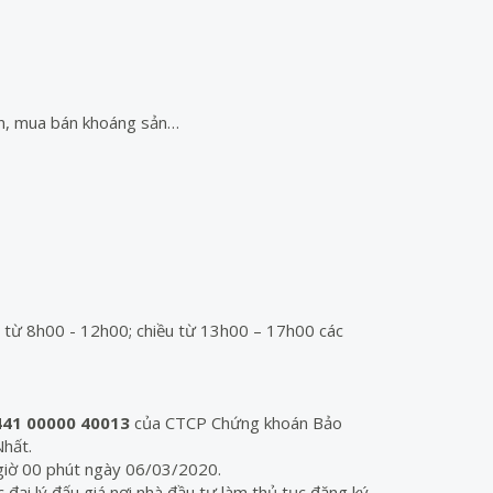
ến, mua bán khoáng sản…
từ 8h00 - 12h00; chiều từ 13h00 – 17h00 các
441 00000 40013
của CTCP Chứng khoán Bảo
hất.
giờ 00 phút ngày 06/03/2020.
 đại lý đấu giá nơi nhà đầu tư làm thủ tục đăng ký.