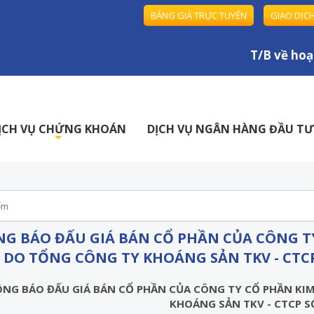
BẢNG GIÁ TRỰC TUYẾN
GIAO DỊC
T/B về hoạt 
ỊCH VỤ CHỨNG KHOÁN
DỊCH VỤ NGÂN HÀNG ĐẦU TƯ
+
G BÁO ĐẤU GIÁ BÁN CỔ PHẦN CỦA CÔNG T
 DO TỔNG CÔNG TY KHOÁNG SẢN TKV - CTC
NG BÁO ĐẤU GIÁ BÁN CỔ PHẦN CỦA CÔNG TY CỔ PHẦN KI
KHOÁNG SẢN TKV - CTCP 