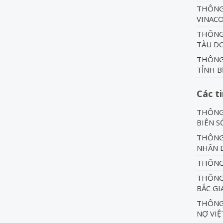
THÔNG 
VINAC
THÔNG 
TÀU DO
THÔNG 
TỈNH B
Các t
THÔNG 
BIÊN S
THÔNG 
NHÂN D
THÔNG 
THÔNG 
BẮC GI
THÔNG
NỢ VIỆ