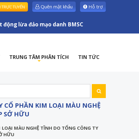
Quên mật khẩu
Hỗ trợ
H TRỰC TUYẾN
động lừa đảo mạo danh BMSC
TRUNG TÂM PHÂN TÍCH
TIN TỨC
+
Y CỔ PHẦN KIM LOẠI MÀU NGHỆ
P SỞ HỮU
M LOẠI MÀU NGHỆ TĨNH DO TỔNG CÔNG TY
SỞ HỮU