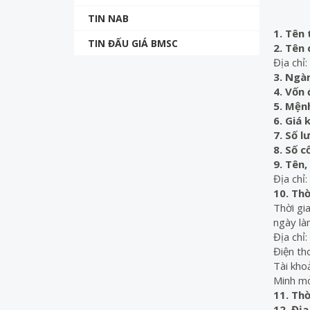
TIN NAB
1. Tên
TIN ĐẤU GIÁ BMSC
2. Tên
Địa chỉ
3. Ngà
4. Vốn 
5. Mệ
n
6. Giá 
7. Số
l
8. Số 
9. Tên,
Địa chỉ
10. Thờ
Thời gi
ngày là
Địa chỉ
Điện t
Tài kho
Minh mở
11. Thờ
12. Đị