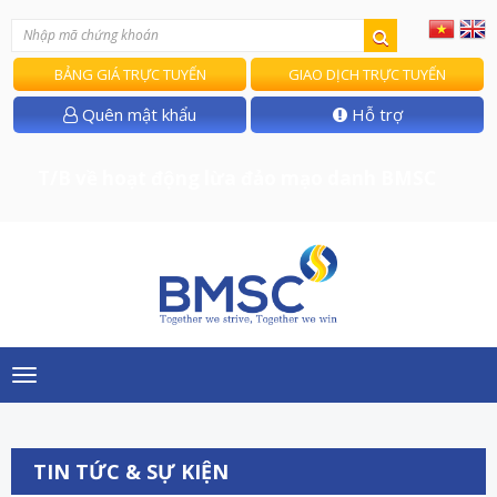
BẢNG GIÁ TRỰC TUYẾN
GIAO DỊCH TRỰC TUYẾN
Quên mật khẩu
Hỗ trợ
T/B về hoạt động lừa đảo mạo danh BMSC
Toggle
navigation
TIN TỨC & SỰ KIỆN