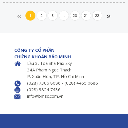
«
»
1
2
3
...
20
21
22
CÔNG TY CỔ PHẦN
CHỨNG KHOÁN BẢO MINH
Lầu 3, Tòa nhà Pax Sky
34A Phạm Ngọc Thạch,
P. Xuân Hòa, TP. Hồ Chí Minh
(028) 7306 8686 - (028) 4455 0686
(028) 3824 7436
info@bmsc.com.vn