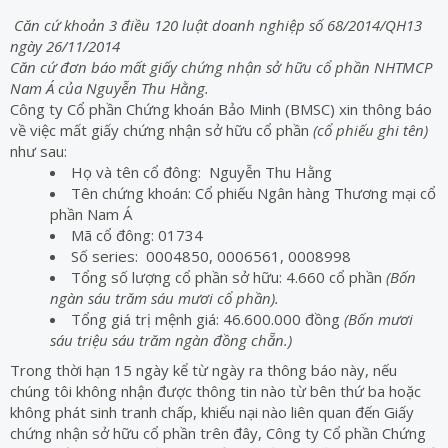
Căn cứ khoản 3 điều 120 luật doanh nghiệp số 68/2014/QH13
ngày 26/11/2014
Căn cứ đơn báo mất giấy chứng nhận sở hữu cổ phần NHTMCP
Nam Á của Nguyễn Thu Hằng.
Công ty Cổ phần Chứng khoán Bảo Minh (BMSC) xin thông báo
về việc mất giấy chứng nhận sở hữu cổ phần
(cổ phiếu ghi tên)
như sau:
Họ và tên cổ đông: Nguyễn Thu Hằng
Tên chứng khoán: Cổ phiếu Ngân hàng Thương mại cổ
phần Nam Á
Mã cổ đông: 01734
Số series: 0004850, 0006561, 0008998
Tổng số lượng cổ phần sở hữu: 4.660 cổ phần
(Bốn
ngàn sáu trăm sáu mươi cổ phần).
Tổng giá trị mệnh giá: 46.600.000 đồng
(Bốn mươi
sáu triệu sáu trăm ngàn đồng chẵn.)
Trong thời hạn 15 ngày kể từ ngày ra thông báo này, nếu
chúng tôi không nhận được thông tin nào từ bên thứ ba hoặc
không phát sinh tranh chấp, khiếu nại nào liên quan đến Giấy
chứng nhận sở hữu cổ phần trên đây, Công ty Cổ phần Chứng