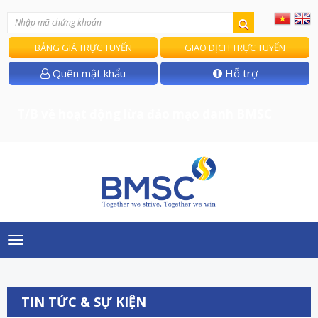
BẢNG GIÁ TRỰC TUYẾN
GIAO DỊCH TRỰC TUYẾN
Quên mật khẩu
Hỗ trợ
T/B về hoạt động lừa đảo mạo danh BMSC
Toggle
navigation
TIN TỨC & SỰ KIỆN