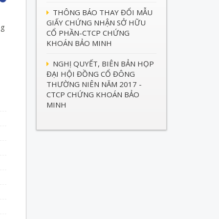
THÔNG BÁO THAY ĐỔI MẪU
GIẤY CHỨNG NHẬN SỞ HỮU
ng
CỔ PHẦN-CTCP CHỨNG
KHOÁN BẢO MINH
NGHỊ QUYẾT, BIÊN BẢN HỌP
ĐẠI HỘI ĐỒNG CỔ ĐÔNG
THƯỜNG NIÊN NĂM 2017 -
CTCP CHỨNG KHOÁN BẢO
MINH