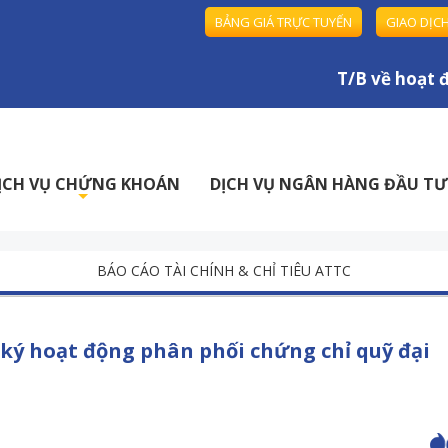
BẢNG GIÁ TRỰC TUYẾN
GIAO DỊC
T/B về hoạt độ
ỊCH VỤ CHỨNG KHOÁN
DỊCH VỤ NGÂN HÀNG ĐẦU TƯ
+
BÁO CÁO TÀI CHÍNH & CHỈ TIÊU ATTC
ký hoạt động phân phối chứng chỉ quỹ đại