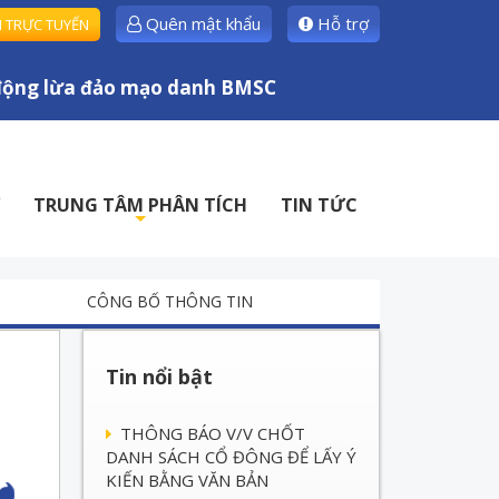
Quên mật khẩu
Hỗ trợ
H TRỰC TUYẾN
ng lừa đảo mạo danh BMSC
TRUNG TÂM PHÂN TÍCH
TIN TỨC
+
CÔNG BỐ THÔNG TIN
Tin nổi bật
THÔNG BÁO V/V CHỐT
DANH SÁCH CỔ ĐÔNG ĐỂ LẤY Ý
KIẾN BẰNG VĂN BẢN