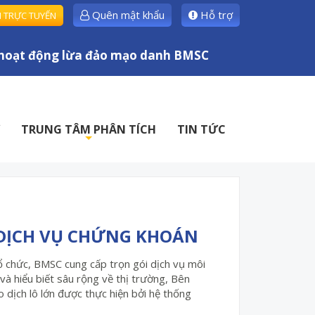
Quên mật khẩu
Hỗ trợ
H TRỰC TUYẾN
oạt động lừa đảo mạo danh BMSC
TRUNG TÂM PHÂN TÍCH
TIN TỨC
+
 DỊCH VỤ CHỨNG KHOÁN
tổ chức, BMSC cung cấp trọn gói dịch vụ môi
và hiểu biết sâu rộng về thị trường, Bên
o dịch lô lớn được thực hiện bởi hệ thống