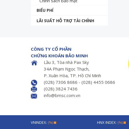
Chính sách bảo mật
BIỂU PHÍ
LÃI SUẤT HỖ TRỢ TÀI CHÍNH
CÔNG TY CỔ PHẦN
CHỨNG KHOÁN BẢO MINH
Lầu 3, Tòa nhà Pax Sky
34A Phạm Ngọc Thạch,
P. Xuân Hòa, TP. Hồ Chí Minh
(028) 7306 8686 - (028) 4455 0686
(028) 3824 7436
info@bmsc.com.vn
VNINDEX:
(%)
HNX INDEX:
(%)