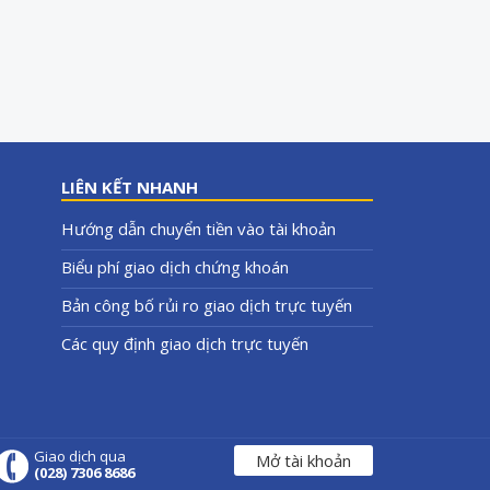
LIÊN KẾT NHANH
Hướng dẫn chuyển tiền vào tài khoản
Biểu phí giao dịch chứng khoán
Bản công bố rủi ro giao dịch trực tuyến
Các quy định giao dịch trực tuyến
Giao dịch qua
Mở tài khoản
(028) 7306 8686