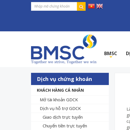
BMSC
D
+
Dịch vụ chứng khoán
KHÁCH HÀNG CÁ NHÂN
Mở tài khoản GDCK
Dịch vụ hỗ trợ GDCK
L
g
Giao dịch trực tuyến
c
Chuyển tiền trực tuyến
g