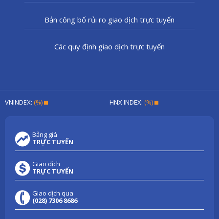
Bản công bố rủi ro giao dịch trực tuyến
Các quy định giao dịch trực tuyến
VNINDEX:
(%)
HNX INDEX:
(%)
Bảng giá
TRỰC TUYẾN
Giao dịch
TRỰC TUYẾN
Giao dịch qua
(028) 7306 8686