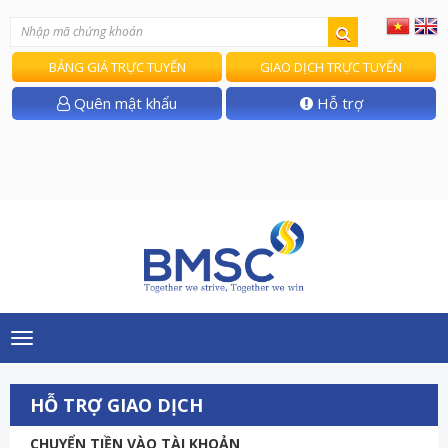
BẢNG GIÁ TRỰC TUYẾN
GIAO DỊCH TRỰC TUYẾN
Quên mật khẩu
Hỗ trợ
T/
Toggle
navigation
HỖ TRỢ GIAO DỊCH
CHUYỂN TIỀN VÀO TÀI KHOẢN