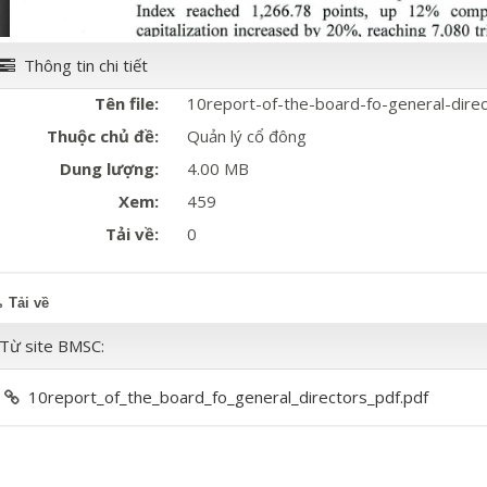
Thông tin chi tiết
Tên file:
10report-of-the-board-fo-general-direc
Thuộc chủ đề:
Quản lý cổ đông
Dung lượng:
4.00 MB
Xem:
459
Tải về:
0
Tải về
Từ site BMSC:
10report_of_the_board_fo_general_directors_pdf.pdf