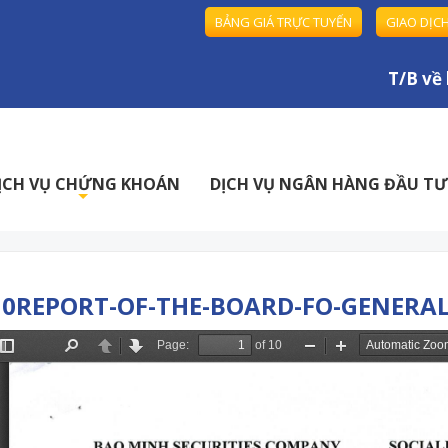
BẢNG GIÁ TRỰC TUYẾN
GIAO DỊC
T/B về ho
ỊCH VỤ CHỨNG KHOÁN
DỊCH VỤ NGÂN HÀNG ĐẦU TƯ
+
10REPORT-OF-THE-BOARD-FO-GENERAL