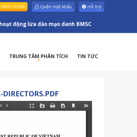
Quên mật khẩu
Hỗ trợ
H TRỰC TUYẾN
ạt động lừa đảo mạo danh BMSC
TRUNG TÂM PHÂN TÍCH
TIN TỨC
+
-DIRECTORS.PDF