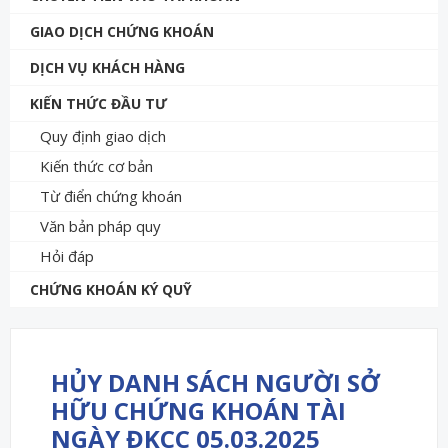
GIAO DỊCH CHỨNG KHOÁN
DỊCH VỤ KHÁCH HÀNG
KIẾN THỨC ĐẦU TƯ
Quy định giao dịch
Kiến thức cơ bản
Từ điển chứng khoán
Văn bản pháp quy
Hỏi đáp
CHỨNG KHOÁN KÝ QUỸ
HỦY DANH SÁCH NGƯỜI SỞ
HỮU CHỨNG KHOÁN TÀI
NGÀY ĐKCC 05.03.2025