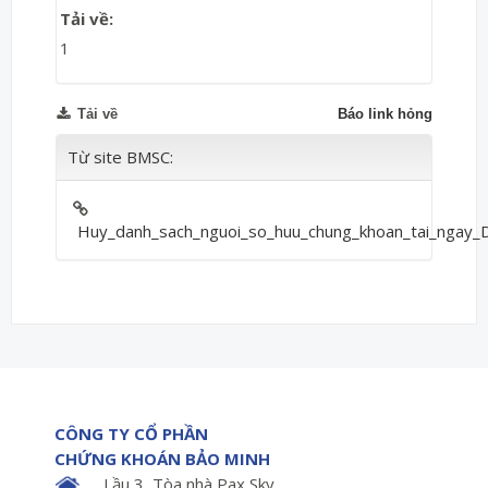
Tải về:
1
Tải về
Báo link hỏng
Từ site BMSC:
Huy_danh_sach_nguoi_so_huu_chung_khoan_tai_ngay
CÔNG TY CỔ PHẦN
CHỨNG KHOÁN BẢO MINH
Lầu 3, Tòa nhà Pax Sky