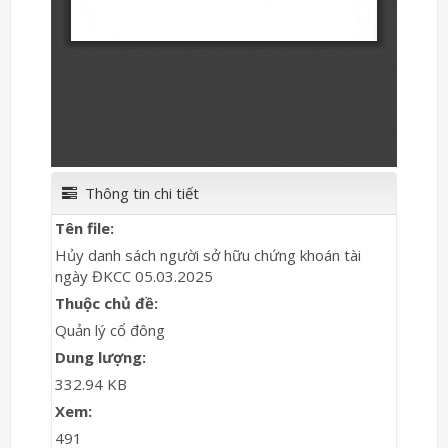
Thông tin chi tiết
Tên file:
Hủy danh sách người sở hữu chứng khoán tài
ngày ĐKCC 05.03.2025
Thuộc chủ đề:
Quản lý cổ đông
Dung lượng:
332.94 KB
Xem:
491