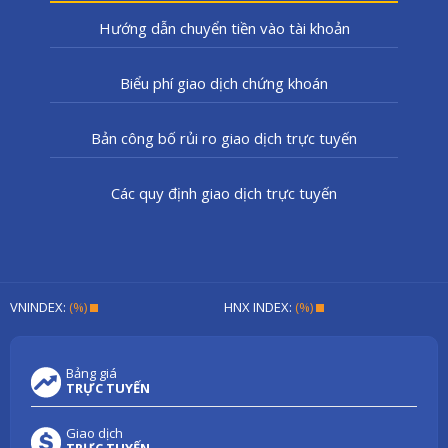
Hướng dẫn chuyển tiền vào tài khoản
Biểu phí giao dịch chứng khoán
Bản công bố rủi ro giao dịch trực tuyến
Các quy định giao dịch trực tuyến
VNINDEX:
(%)
HNX INDEX:
(%)
Bảng giá
TRỰC TUYẾN
Giao dịch
TRỰC TUYẾN