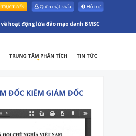
Quên mật khẩu
Hỗ trợ
H TRỰC TUYẾN
 hoạt động lừa đảo mạo danh BMSC
TRUNG TÂM PHÂN TÍCH
TIN TỨC
+
ÁM ĐỐC KIÊM GIÁM ĐỐC