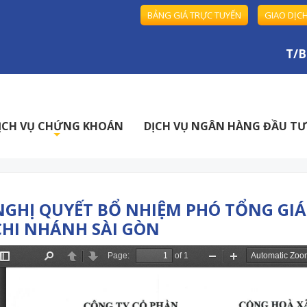
BẢNG GIÁ TRỰC TUYẾN
GIAO DỊC
T/B về
ỊCH VỤ CHỨNG KHOÁN
DỊCH VỤ NGÂN HÀNG ĐẦU TƯ
+
NGHỊ QUYẾT BỔ NHIỆM PHÓ TỔNG GI
CHI NHÁNH SÀI GÒN