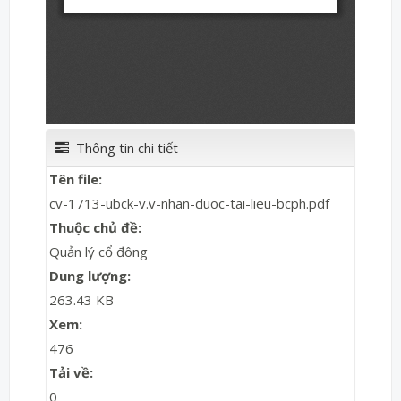
Thông tin chi tiết
Tên file:
cv-1713-ubck-v.v-nhan-duoc-tai-lieu-bcph.pdf
Thuộc chủ đề:
Quản lý cổ đông
Dung lượng:
263.43 KB
Xem:
476
Tải về:
0