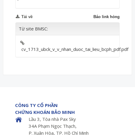
Tải về
Báo link hỏng
Từ site BMSC:
cv_1713_ubck_v_v_nhan_duoc_tai_lieu_bcph_pdf.pdf
CÔNG TY CỔ PHẦN
CHỨNG KHOÁN BẢO MINH
Lầu 3, Tòa nhà Pax Sky
34A Phạm Ngọc Thạch,
P. Xuân Hòa, TP. Hồ Chí Minh