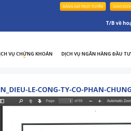
BẢNG GIÁ TRỰC TUYẾN
GIAO DỊC
T/B về hoạt
ỊCH VỤ CHỨNG KHOÁN
DỊCH VỤ NGÂN HÀNG ĐẦU TƯ
+
EN_DIEU-LE-CONG-TY-CO-PHAN-CHUN