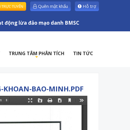
Quên mật khẩu
Hỗ trợ
H TRỰC TUYẾN
 động lừa đảo mạo danh BMSC
TRUNG TÂM PHÂN TÍCH
TIN TỨC
+
G-KHOAN-BAO-MINH.PDF