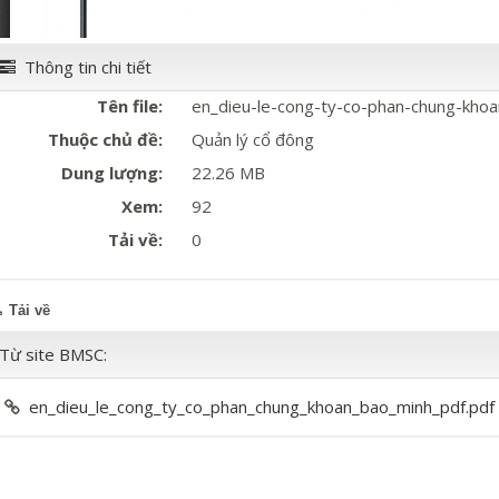
Thông tin chi tiết
Tên file:
en_dieu-le-cong-ty-co-phan-chung-khoa
Thuộc chủ đề:
Quản lý cổ đông
Dung lượng:
22.26 MB
Xem:
92
Tải về:
0
Tải về
Từ site BMSC:
en_dieu_le_cong_ty_co_phan_chung_khoan_bao_minh_pdf.pdf