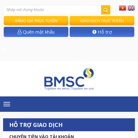
BẢNG GIÁ TRỰC TUYẾN
GIAO DỊCH TRỰC TUYẾN
Quên mật khẩu
Hỗ trợ
T
Toggle
navigation
HỖ TRỢ GIAO DỊCH
CHUYỂN TIỀN VÀO TÀI KHOẢN