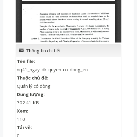
Thông tin chi tiết
Tên file:
nq41_ngay-dk-quyen-co-dong_en
Thuộc chủ đề:
Quản lý cổ đông
Dung lượng:
702.41 KB
Xem:
110
Tải về:
0