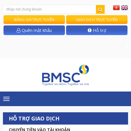
BẢNG GIÁ TRỰC TUYẾN
GIAO DỊCH TRỰC TUYẾN
Quên mật khẩu
Hỗ trợ
T/B 
Toggle
navigation
HỖ TRỢ GIAO DỊCH
CHUYỂN TIỀN VÀO TÀI KHOẢN