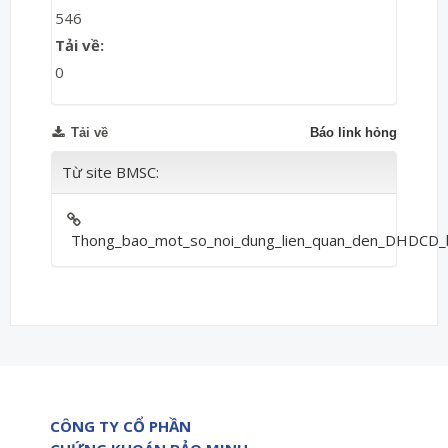
546
Tải về:
0
Tải về
Báo link hỏng
Từ site BMSC:
Thong_bao_mot_so_noi_dung_lien_quan_den_DHDCD_b
CÔNG TY CỔ PHẦN