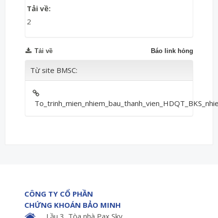
Tải về:
2
Tải về
Báo link hỏng
Từ site BMSC:
To_trinh_mien_nhiem_bau_thanh_vien_HDQT_BKS_nhie
CÔNG TY CỔ PHẦN
CHỨNG KHOÁN BẢO MINH
Lầu 3, Tòa nhà Pax Sky