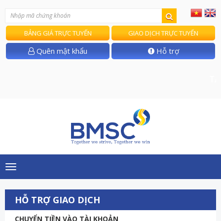
BẢNG GIÁ TRỰC TUYẾN
GIAO DỊCH TRỰC TUYẾN
Quên mật khẩu
Hỗ trợ
T/B 
Toggle
navigation
HỖ TRỢ GIAO DỊCH
CHUYỂN TIỀN VÀO TÀI KHOẢN