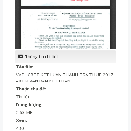
Thông tin chi tiết
Tên file:
VAF - CBTT KET LUAN THANH TRA THUE 2017
- KEM VAN BAN KET LUAN
Thuộc chủ đề:
Tin tức
Dung lượng:
2.63 MB
Xem:
430