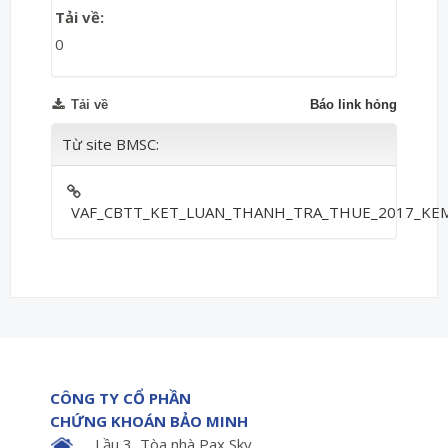
Tải về:
0
Tải về
Báo link hỏng
Từ site BMSC:
VAF_CBTT_KET_LUAN_THANH_TRA_THUE_2017_KEM
CÔNG TY CỔ PHẦN
CHỨNG KHOÁN BẢO MINH
Lầu 3, Tòa nhà Pax Sky