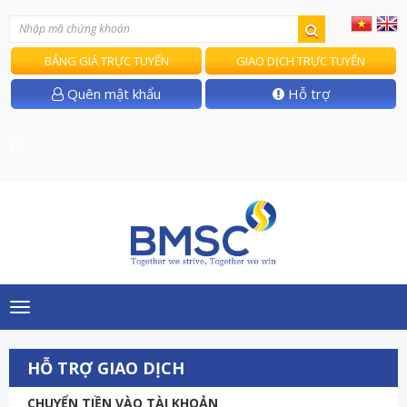
BẢNG GIÁ TRỰC TUYẾN
GIAO DỊCH TRỰC TUYẾN
Quên mật khẩu
Hỗ trợ
T/
Toggle
navigation
HỖ TRỢ GIAO DỊCH
CHUYỂN TIỀN VÀO TÀI KHOẢN